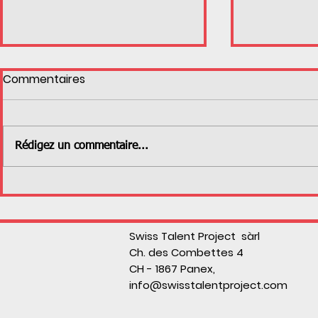
Commentaires
BMX News
Rédigez un commentaire...
Activités 
adaptées 
Swiss Talent Project sàrl
Ch. des Combettes 4
CH - 1867 Panex,
info@swisstalentproject.com