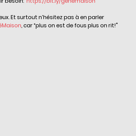
r besoin:  
https://bit.ly/genemaison
. Et surtout n’hésitez pas à en parler 
éMaison
, car “plus on est de fous plus on rit!"