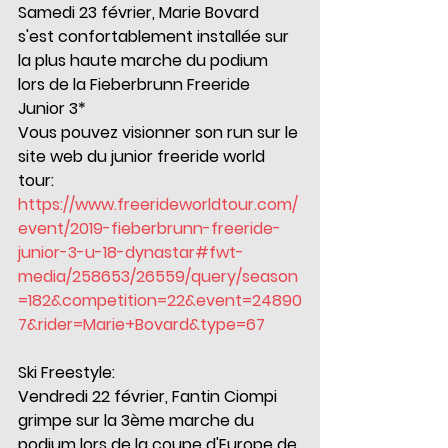
Samedi 23 février, Marie Bovard 
s'est confortablement installée sur 
la plus haute marche du podium 
lors de la Fieberbrunn Freeride 
Junior 3* 
Vous pouvez visionner son run sur le 
site web du junior freeride world 
tour:
https://www.freerideworldtour.com/
event/2019-fieberbrunn-freeride-
junior-3-u-18-dynastar#fwt-
media/258653/26559/query/season
=182&competition=22&event=24890
7&rider=Marie+Bovard&type=67
Ski Freestyle:
Vendredi 22 février, Fantin Ciompi 
grimpe sur la 3ème marche du 
podium lors de la coupe d'Europe de 