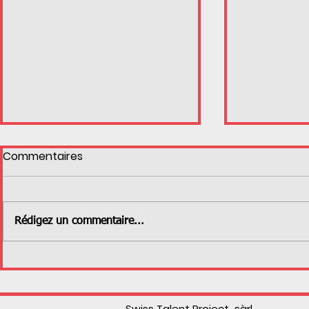
Commentaires
Rédigez un commentaire...
Une victoire pour Bastien
Louanne Ju
une !!
argent et 
Swiss Talent Project sàrl