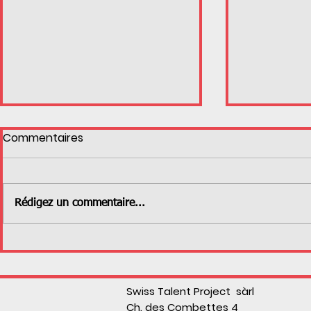
Commentaires
Rédigez un commentaire...
Ski freestyle féminin
Nouvel edi
Ciompi
Swiss Talent Project sàrl
Ch. des Combettes 4