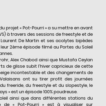
du projet « Pot-Pourri » a su mettre en avant 
) à travers des sessions de freestyle et de 
 Laurent De Martin et ses acolytes bipèdes 
leur 2ème épisode filmé au Portes du Soleil 
sannes.
urohr, Alex Chabod ainsi que Mustafa Ceylan 
de glisse subit l’hiver capricieux de cette 
neige incontestable et des changements de 
alaisans ont su tirer profit des journées 
 du freeride, du freestyle et du slopestyle, le 
ays » est un épisode 100% poudreuse.
leil ainsi que dans différentes stations du 
pays des vignes, le nouvel épisode de « Pot-Pourri » est à visualiser sur 