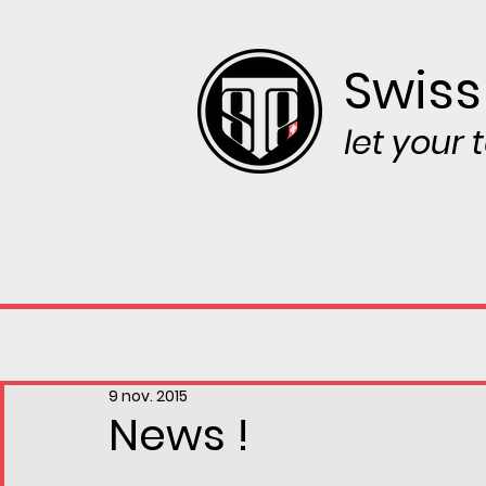
Swiss
let your
9 nov. 2015
News !