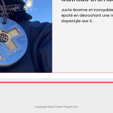
Juste énorme et incroyable 
épaté en décrochant une m
slopestyle aux X...
copyright: Swiss Talent Project sàrl
Webmaster Login