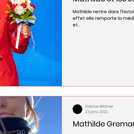
Mathilde rentre dans l'histo
effet elle remporte la médai
et...
Fabrice Widmer
23 janv. 2022
Mathilde Grema